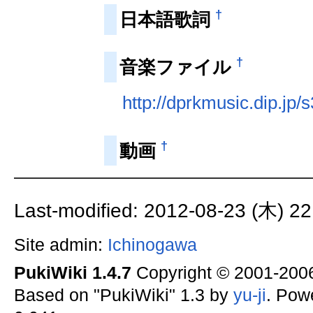
†
日本語歌詞
†
音楽ファイル
http://dprkmusic.dip.jp
†
動画
Last-modified: 2012-08-23 (木) 22
Site admin:
Ichinogawa
PukiWiki 1.4.7
Copyright © 2001-20
Based on "PukiWiki" 1.3 by
yu-ji
. Pow