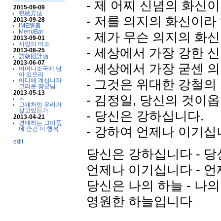
- 제 어찌 신념의 화신이
2015-09-09
視聴方法
- 저를 의지의 화신이라
2013-09-28
IME辞書
MenuBar
- 제가 무슨 의지의 화신
2013-09-01
사랑의 미소
- 세상에서 가장 강한 
2013-08-25
訪朝団計画
2013-06-07
- 세상에서 가장 굳센 
어머니조국에 남
아 있으리
- 그것은 위대한 강철의
어디에 계십니까
그리운 장군님
2013-05-13
- 김정일, 당신의 것이옵
ㅅ
그때처럼 우리가
살고있는가
- 당신은 강하십니다.
2013-04-21
경애하는 그이품
- 강하여 언제나 이기십
에 안긴 이 행복
edit
당신은 강하십니다 - 당
언제나 이기십니다 - 언
당신은 나의 하늘 - 나의
영원한 하늘입니다