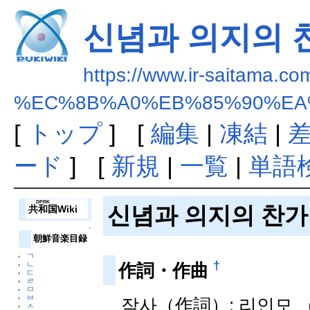
신념과 의지의 
https://www.ir-saitama.co
%EC%8B%A0%EB%85%90%EA
[
トップ
] [
編集
|
凍結
|
ード
] [
新規
|
一覧
|
単語
DPRK
신념과 의지의 찬
共和国
Wiki
↑
朝鮮音楽目録
ㄱ
†
ㄴ
作詞・作曲
ㄷ
ㄹ
ㅁ
ㅂ
작사（作詞）: 리인모 
ㅅ