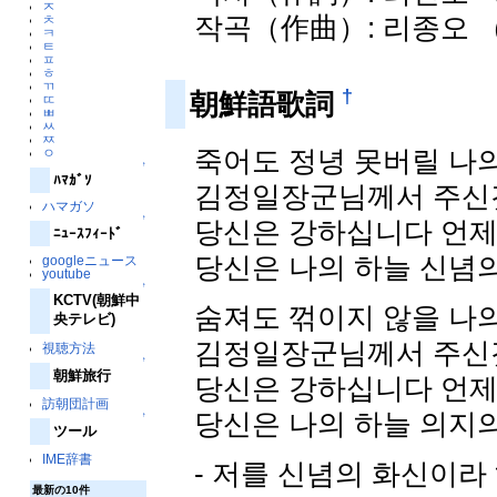
ㅈ
작곡（作曲）: 리종오 
ㅊ
ㅋ
ㅌ
ㅍ
ㅎ
ㄲ
†
朝鮮語歌詞
ㄸ
ㅃ
ㅆ
ㅉ
죽어도 정녕 못버릴 나의
ㅇ
↑
ﾊﾏｶﾞｿ
김정일장군님께서 주신
ハマガソ
↑
당신은 강하십니다 언제
ﾆｭｰｽﾌｨｰﾄﾞ
당신은 나의 하늘 신념
googleニュース
youtube
↑
KCTV(朝鮮中
숨져도 꺾이지 않을 나의
央テレビ)
김정일장군님께서 주신
視聴方法
↑
朝鮮旅行
당신은 강하십니다 언제
訪朝団計画
당신은 나의 하늘 의지
↑
ツール
IME辞書
- 저를 신념의 화신이라
最新の10件