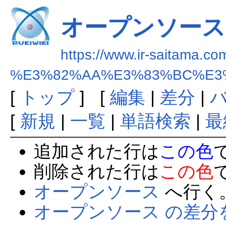
オープンソース
https://www.ir-saitama.com
%E3%82%AA%E3%83%BC%E3
[
トップ
] [
編集
|
差分
|
[
新規
|
一覧
|
単語検索
|
最
追加された行は
この色
削除された行は
この色
オープンソース
へ行く
オープンソース の差分