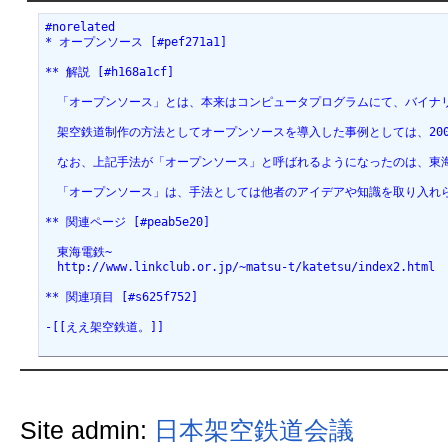
#norelated
* オープンソース [#pef271a1]
** 解説 [#h168a1cf]
　「オープンソース」とは、本来はコンピュータプログラムにて、バイナ
　架空鉄道制作の方法としてオープンソースを導入した事例としては、20
　なお、上記手法が「オープンソース」と呼ばれるようになったのは、東
　「オープンソース」は、手法としては他者のアイデアや知識を取り入れ
** 関連ページ [#peab5e20]
　東海電鉄~
　http://www.linkclub.or.jp/~matsu-t/katetsu/index2.html
** 関連項目 [#s625f752]
-[[ええ架空鉄道。]]
Site admin:
日本架空鉄道会議