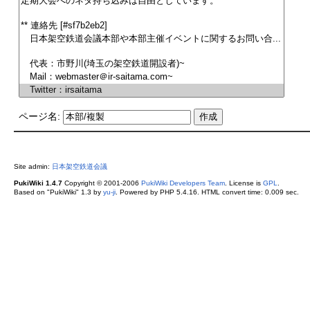
ページ名:
Site admin:
日本架空鉄道会議
PukiWiki 1.4.7
Copyright © 2001-2006
PukiWiki Developers Team
. License is
GPL
.
Based on "PukiWiki" 1.3 by
yu-ji
. Powered by PHP 5.4.16. HTML convert time: 0.009 sec.