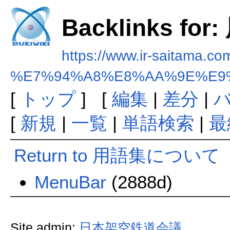
Backlinks f
https://www.ir-saitama.com
%E7%94%A8%E8%AA%9E%E9
[
トップ
] [
編集
|
差分
|
[
新規
|
一覧
|
単語検索
|
最
Return to 用語集について
MenuBar
(2888d)
Site admin:
日本架空鉄道会議