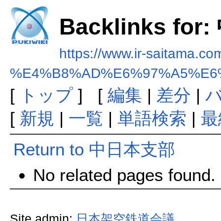
Backlinks f
https://www.ir-saitama.com
%E4%B8%AD%E6%97%A5%E6
[
トップ
] [
編集
|
差分
|
[
新規
|
一覧
|
単語検索
|
最
Return to 中日本支部
No related pages found.
Site admin:
日本架空鉄道会議