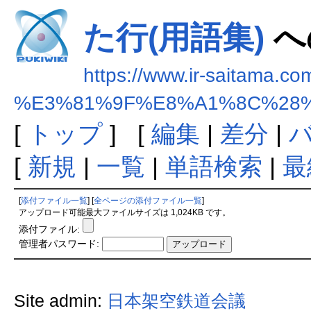
た行(用語集)
へ
https://www.ir-saitama.com
%E3%81%9F%E8%A1%8C%28
[
トップ
] [
編集
|
差分
|
[
新規
|
一覧
|
単語検索
|
最
[
添付ファイル一覧
] [
全ページの添付ファイル一覧
]
アップロード可能最大ファイルサイズは 1,024KB です。
添付ファイル:
管理者パスワード:
Site admin:
日本架空鉄道会議