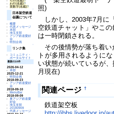
ら行(名鑑)
?
わ行(名鑑)
?
照)
英数字(名鑑)
?
↑
日本架空鉄道
会議について
しかし、2003年7月
概要
空鉄道チャット」やこの
代表メッセージ
本部
埼玉支部
は一時閉鎖される。
アジア鉄道愛好
会
特別企画
その後情勢が落ち着い
↑
リンク集
トが多用されるようにな
コミュニティ・
ポータルサイト
い状態が続いているが、掲
最新の10件
2026-04-12
月現在)
本部
2025-12-21
特別企画
2018-09-23
アジア鉄道愛好
会
†
関連ページ
2018-09-10
MenuBar
2018-09-09
東アジア鉄道愛
好会
鉄道架空板
埼玉支部
20180909
代表メッセージ
http://jbbs.livedoor.jp/au