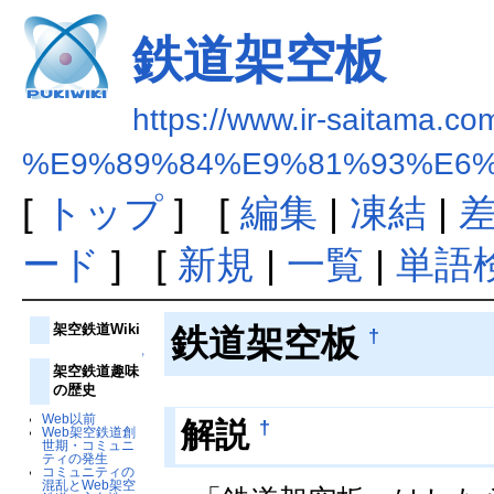
鉄道架空板
https://www.ir-saitama.com
%E9%89%84%E9%81%93%E6
[
トップ
] [
編集
|
凍結
|
ード
] [
新規
|
一覧
|
単語
架空鉄道Wiki
鉄道架空板
†
↑
架空鉄道趣味
の歴史
Web以前
†
解説
Web架空鉄道創
世期・コミュニ
ティの発生
コミュニティの
混乱とWeb架空