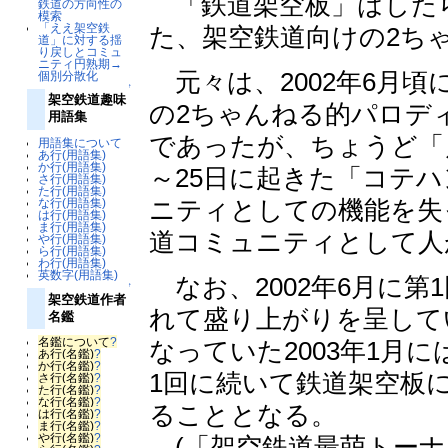
「鉄道架空板」はした
鉄道の方向性の
模索
「ええ架空鉄
た、架空鉄道向けの2ち
道」に対する揺
り戻しとコミュ
ニティ円熟期→
元々は、2002年6月
個別分散化
↑
架空鉄道趣味
の2ちゃんねる的パロデ
用語集
であったが、ちょうど「え
用語集について
あ行(用語集)
か行(用語集)
～25日に起きた「コテ
さ行(用語集)
た行(用語集)
ニティとしての機能を失
な行(用語集)
は行(用語集)
ま行(用語集)
道コミュニティとして人
や行(用語集)
ら行(用語集)
わ行(用語集)
英数字(用語集)
なお、2002年6月に第
↑
架空鉄道作者
れて盛り上がりを呈して
名鑑
名鑑について
?
なっていた2003年1月
あ行(名鑑)
?
か行(名鑑)
?
1回に続いて鉄道架空板
さ行(名鑑)
?
た行(名鑑)
?
な行(名鑑)
?
ることとなる。
は行(名鑑)
?
ま行(名鑑)
?
や行(名鑑)
?
(「架空鉄道最萌トーナ