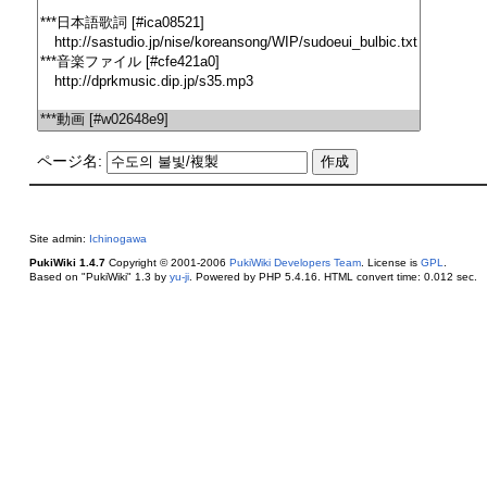
ページ名:
Site admin:
Ichinogawa
PukiWiki 1.4.7
Copyright © 2001-2006
PukiWiki Developers Team
. License is
GPL
.
Based on "PukiWiki" 1.3 by
yu-ji
. Powered by PHP 5.4.16. HTML convert time: 0.012 sec.