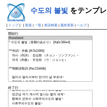
수도의 불빛
をテンプレ
[
トップ
] [
新規
|
一覧
|
単語検索
|
最終更新
|
ヘルプ
]
開始行:
終了行: