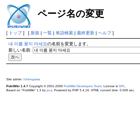
ページ名の変更
[
トップ
] [
新規
|
一覧
|
単語検索
|
最終更新
|
ヘルプ
]
내 이름 묻지 마세요
の名前を変更します。
新しい名前:
Site admin:
Ichinogawa
PukiWiki 1.4.7
Copyright © 2001-2006
PukiWiki Developers Team
. License is
GPL
.
Based on "PukiWiki" 1.3 by
yu-ji
. Powered by PHP 5.4.16. HTML convert time: 0.006 sec.