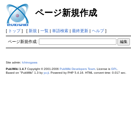
ページ新規作成
[
トップ
] [
新規
|
一覧
|
単語検索
|
最終更新
|
ヘルプ
]
ページ新規作成:
Site admin:
Ichinogawa
PukiWiki 1.4.7
Copyright © 2001-2006
PukiWiki Developers Team
. License is
GPL
.
Based on "PukiWiki" 1.3 by
yu-ji
. Powered by PHP 5.4.16. HTML convert time: 0.017 sec.