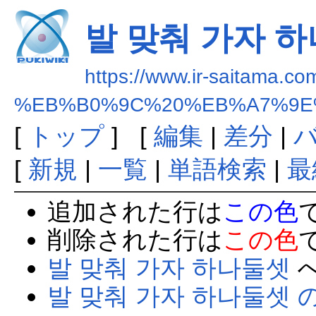
발 맞춰 가자 
https://www.ir-saitama.co
%EB%B0%9C%20%EB%A7%9E
[
トップ
] [
編集
|
差分
|
[
新規
|
一覧
|
単語検索
|
最
追加された行は
この色
削除された行は
この色
발 맞춰 가자 하나둘셋
발 맞춰 가자 하나둘셋