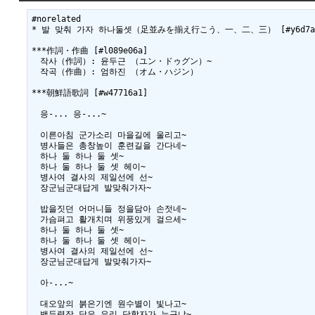
#norelated

* 발 맞춰 가자 하나둘셋（足並みを揃え行こう、一、二、三） [#y6d7a65
***作詞・作曲 [#l089e06a]

　작사（作詞）: 윤두근 （ユン・ドゥグン）~

　작곡（作曲）: 엄하진 （オム・ハジン）

***朝鮮語歌詞 [#w47716a1]

　응-... 응-...~

　이른아침 군가소리 마을길에 울리고~

　병사들은 총창높이 훈련길을 간다네~

　하나 둘 하나 둘 셋~

　하나 둘 하나 둘 셋 헤이~

　병사여 결사의 제일선에 선~

　장군님군대답게 발맞춰가자~

　밥을짓던 어머니들 정을담아 손젓네~

　가슴펴고 활개치며 위풍있게 걸으세~

　하나 둘 하나 둘 셋~

　하나 둘 하나 둘 셋 헤이~

　병사여 결사의 제일선에 선~

　장군님군대답게 발맞춰가자~

　아-...~

　대오앞의 붉은기엔 원수별이 빛나고~

　백두령장 닮은 우리 당할자가 누구냐~
