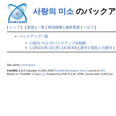
사랑의 미소
のバックア
[
トップ
] [
新規
|
一覧
|
単語検索
|
最終更新
|
ヘルプ
]
バックアップ一覧
사랑의 미소 のバックアップを削除
1 (2013-05-13 (月) 14:20:50)
[
差分
|
現在との差分
|
Site admin:
Ichinogawa
PukiWiki 1.4.7
Copyright © 2001-2006
PukiWiki Developers Team
. License is
GPL
.
Based on "PukiWiki" 1.3 by
yu-ji
. Powered by PHP 5.4.16. HTML convert time: 0.004 sec.